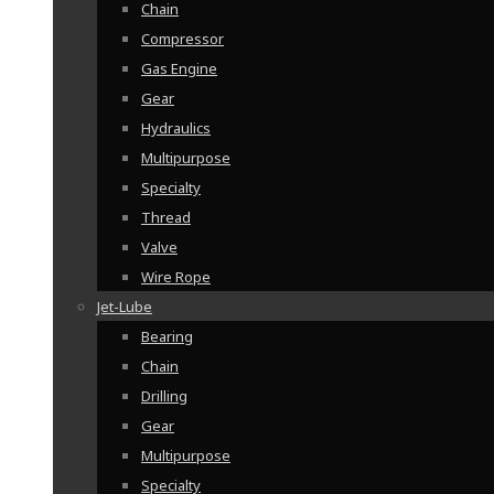
Chain
Compressor
Gas Engine
Gear
Hydraulics
Multipurpose
Specialty
Thread
Valve
Wire Rope
Jet-Lube
Bearing
Chain
Drilling
Gear
Multipurpose
Specialty