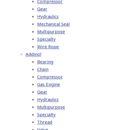
Compressor
Gear
Hydraulics
Mechanical Seal
Multipurpose
Specialty
Wire Rope
Addinol
Bearing
Chain
Compressor
Gas Engine
Gear
Hydraulics
Multipurpose
Specialty
Thread
Valve