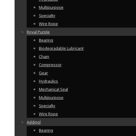
Multipurpose
Specialty
Wire Rope
Royal Purple
Bearing
Biodegradable Lubricant
Chain
Compressor
Gear
Hydraulics
Mechanical Seal
Multipurpose
Specialty
Wire Rope
Addinol
Bearing