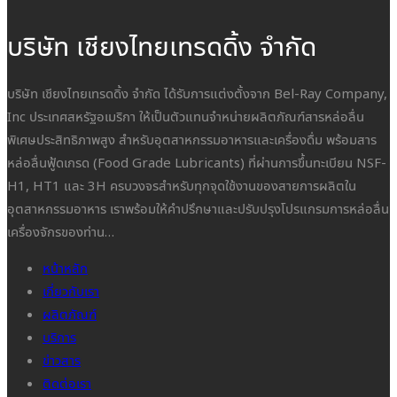
บริษัท เชียงไทยเทรดดิ้ง จำกัด
บริษัท เชียงไทยเทรดดิ้ง จำกัด ได้รับการแต่งตั้งจาก Bel-Ray Company,
Inc ประเทศสหรัฐอเมริกา ให้เป็นตัวแทนจำหน่ายผลิตภัณฑ์สารหล่อลื่น
พิเศษประสิทธิภาพสูง สำหรับอุตสาหกรรมอาหารและเครื่องดื่ม พร้อมสาร
หล่อลื่นฟู้ดเกรด (Food Grade Lubricants) ที่ผ่านการขึ้นทะเบียน NSF-
H1, HT1 และ 3H ครบวงจรสำหรับทุกจุดใช้งานของสายการผลิตใน
อุตสาหกรรมอาหาร เราพร้อมให้คำปรึกษาและปรับปรุงโปรแกรมการหล่อลื่น
เครื่องจักรของท่าน…
หน้าหลัก
เกี่ยวกับเรา
ผลิตภัณฑ์
บริการ
ข่าวสาร
ติดต่อเรา