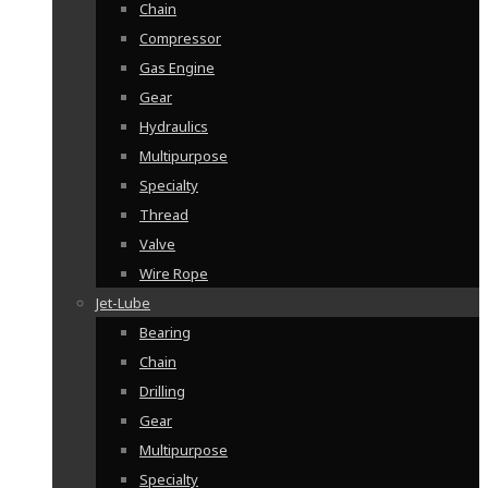
Chain
Compressor
Gas Engine
Gear
Hydraulics
Multipurpose
Specialty
Thread
Valve
Wire Rope
Jet-Lube
Bearing
Chain
Drilling
Gear
Multipurpose
Specialty