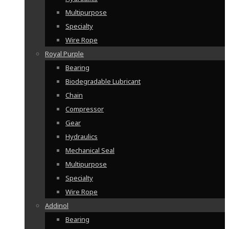
Multipurpose
Specialty
Wire Rope
Royal Purple
Bearing
Biodegradable Lubricant
Chain
Compressor
Gear
Hydraulics
Mechanical Seal
Multipurpose
Specialty
Wire Rope
Addinol
Bearing