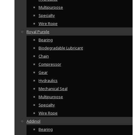
Multipurpose
Specialty
Wire Rope
Royal Purple
Bearing
Biodegradable Lubricant
Chain
Compressor
Gear
Hydraulics
Mechanical Seal
Multipurpose
Specialty
Wire Rope
Addinol
Bearing