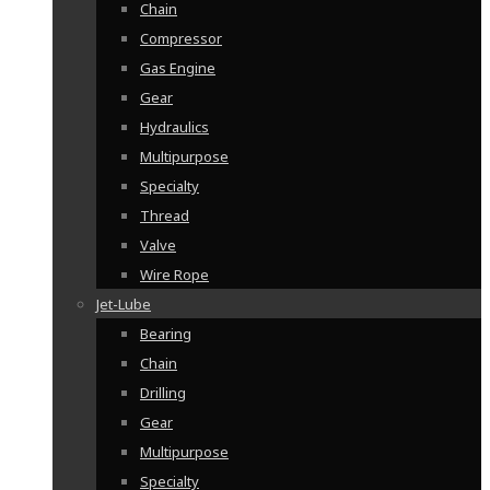
Chain
Compressor
Gas Engine
Gear
Hydraulics
Multipurpose
Specialty
Thread
Valve
Wire Rope
Jet-Lube
Bearing
Chain
Drilling
Gear
Multipurpose
Specialty