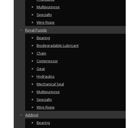
Multipurpose
Specialty
Wire Rope
Royal Purple
Bearing
Biodegradable Lubricant
Chain
Compressor
Gear
Hydraulics
Mechanical Seal
Multipurpose
Specialty
Wire Rope
Addinol
Bearing