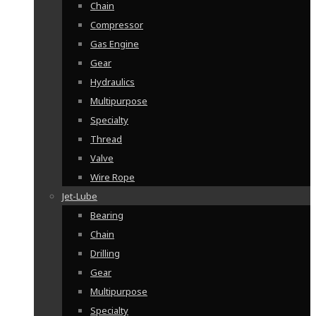
Chain
Compressor
Gas Engine
Gear
Hydraulics
Multipurpose
Specialty
Thread
Valve
Wire Rope
Jet-Lube
Bearing
Chain
Drilling
Gear
Multipurpose
Specialty