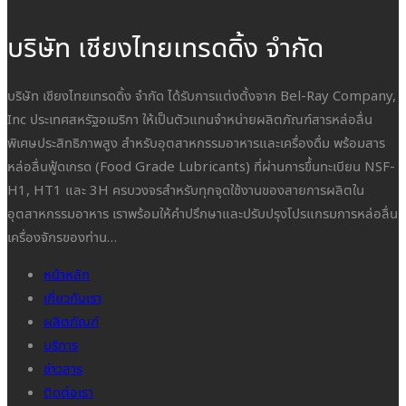
บริษัท เชียงไทยเทรดดิ้ง จำกัด
บริษัท เชียงไทยเทรดดิ้ง จำกัด ได้รับการแต่งตั้งจาก Bel-Ray Company,
Inc ประเทศสหรัฐอเมริกา ให้เป็นตัวแทนจำหน่ายผลิตภัณฑ์สารหล่อลื่น
พิเศษประสิทธิภาพสูง สำหรับอุตสาหกรรมอาหารและเครื่องดื่ม พร้อมสาร
หล่อลื่นฟู้ดเกรด (Food Grade Lubricants) ที่ผ่านการขึ้นทะเบียน NSF-
H1, HT1 และ 3H ครบวงจรสำหรับทุกจุดใช้งานของสายการผลิตใน
อุตสาหกรรมอาหาร เราพร้อมให้คำปรึกษาและปรับปรุงโปรแกรมการหล่อลื่น
เครื่องจักรของท่าน…
หน้าหลัก
เกี่ยวกับเรา
ผลิตภัณฑ์
บริการ
ข่าวสาร
ติดต่อเรา