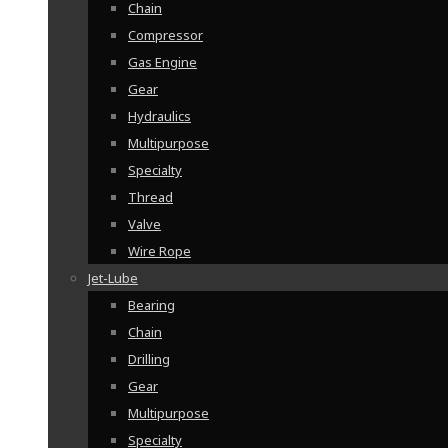
Chain
Compressor
Gas Engine
Gear
Hydraulics
Multipurpose
Specialty
Thread
Valve
Wire Rope
Jet-Lube
Bearing
Chain
Drilling
Gear
Multipurpose
Specialty