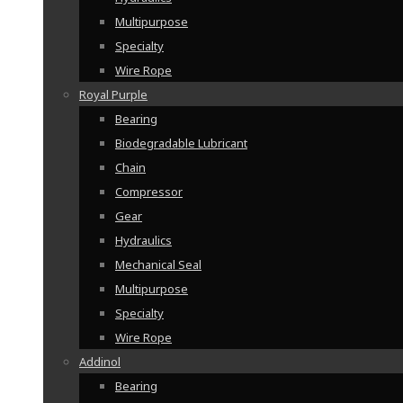
Multipurpose
Specialty
Wire Rope
Royal Purple
Bearing
Biodegradable Lubricant
Chain
Compressor
Gear
Hydraulics
Mechanical Seal
Multipurpose
Specialty
Wire Rope
Addinol
Bearing