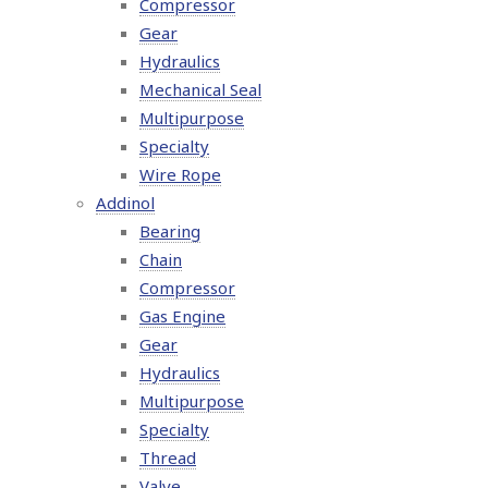
Compressor
Gear
Hydraulics
Mechanical Seal
Multipurpose
Specialty
Wire Rope
Addinol
Bearing
Chain
Compressor
Gas Engine
Gear
Hydraulics
Multipurpose
Specialty
Thread
Valve