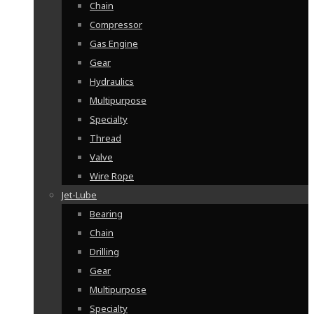
Chain
Compressor
Gas Engine
Gear
Hydraulics
Multipurpose
Specialty
Thread
Valve
Wire Rope
Jet-Lube
Bearing
Chain
Drilling
Gear
Multipurpose
Specialty