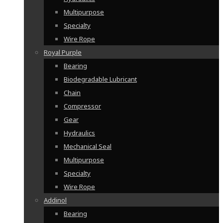
Multipurpose
Specialty
Wire Rope
Royal Purple
Bearing
Biodegradable Lubricant
Chain
Compressor
Gear
Hydraulics
Mechanical Seal
Multipurpose
Specialty
Wire Rope
Addinol
Bearing