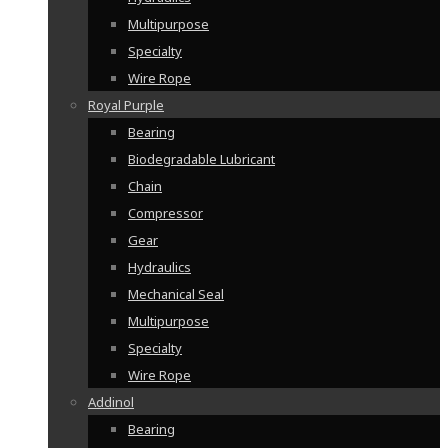
Multipurpose
Specialty
Wire Rope
Royal Purple
Bearing
Biodegradable Lubricant
Chain
Compressor
Gear
Hydraulics
Mechanical Seal
Multipurpose
Specialty
Wire Rope
Addinol
Bearing