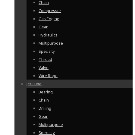
Chain
Compressor
Gas Engine
Gear
Hydraulics
Multipurpose
Specialty
Thread
Valve
Wire Rope
Jet-Lube
Bearing
Chain
Drilling
Gear
Multipurpose
Specialty