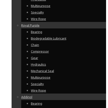
Multipurpose
Specialty
Wire Rope
Royal Purple
Bearing
Biodegradable Lubricant
Chain
Compressor
Gear
Hydraulics
Mechanical Seal
Multipurpose
Specialty
Wire Rope
Addinol
Bearing