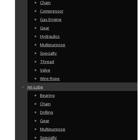
Chain
Compressor
Gas Engine
Gear
Hydraulics
Multipurpose
Specialty
Thread
Valve
Wire Rope
Jet-Lube
Bearing
Chain
Drilling
Gear
Multipurpose
Specialty