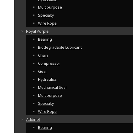
Multipurpose
Specialty
Wire Rope
Royal Purple
Bearing
Biodegradable Lubricant
Chain
Compressor
Gear
Hydraulics
Mechanical Seal
Multipurpose
Specialty
Wire Rope
Addinol
Bearing