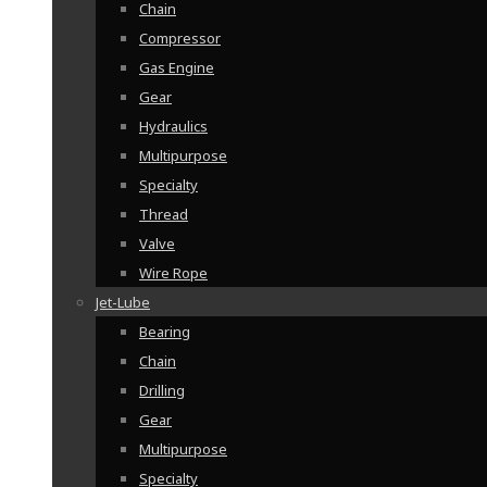
Chain
Compressor
Gas Engine
Gear
Hydraulics
Multipurpose
Specialty
Thread
Valve
Wire Rope
Jet-Lube
Bearing
Chain
Drilling
Gear
Multipurpose
Specialty