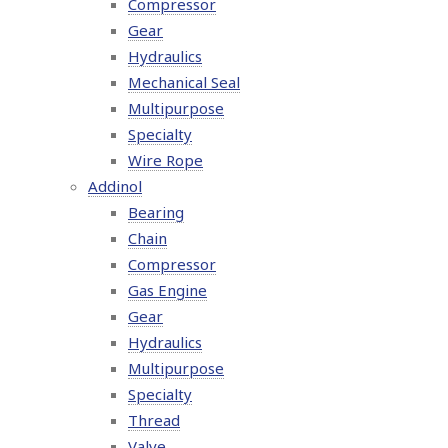
Compressor
Gear
Hydraulics
Mechanical Seal
Multipurpose
Specialty
Wire Rope
Addinol
Bearing
Chain
Compressor
Gas Engine
Gear
Hydraulics
Multipurpose
Specialty
Thread
Valve