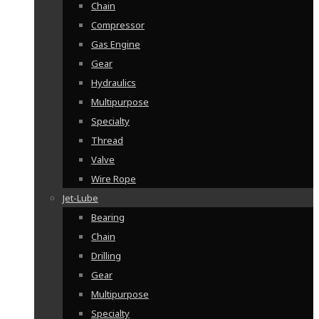
Chain
Compressor
Gas Engine
Gear
Hydraulics
Multipurpose
Specialty
Thread
Valve
Wire Rope
Jet-Lube
Bearing
Chain
Drilling
Gear
Multipurpose
Specialty