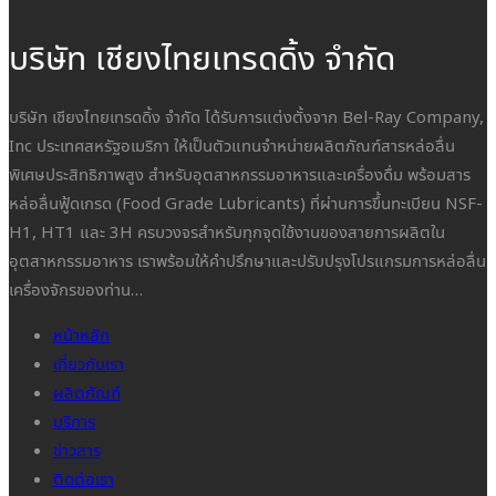
บริษัท เชียงไทยเทรดดิ้ง จำกัด
บริษัท เชียงไทยเทรดดิ้ง จำกัด ได้รับการแต่งตั้งจาก Bel-Ray Company,
Inc ประเทศสหรัฐอเมริกา ให้เป็นตัวแทนจำหน่ายผลิตภัณฑ์สารหล่อลื่น
พิเศษประสิทธิภาพสูง สำหรับอุตสาหกรรมอาหารและเครื่องดื่ม พร้อมสาร
หล่อลื่นฟู้ดเกรด (Food Grade Lubricants) ที่ผ่านการขึ้นทะเบียน NSF-
H1, HT1 และ 3H ครบวงจรสำหรับทุกจุดใช้งานของสายการผลิตใน
อุตสาหกรรมอาหาร เราพร้อมให้คำปรึกษาและปรับปรุงโปรแกรมการหล่อลื่น
เครื่องจักรของท่าน…
หน้าหลัก
เกี่ยวกับเรา
ผลิตภัณฑ์
บริการ
ข่าวสาร
ติดต่อเรา