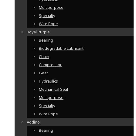
Multipurpose
Specialty
Wire Rope
Royal Purple
Bearing
Biodegradable Lubricant
Chain
Compressor
Gear
Hydraulics
Mechanical Seal
Multipurpose
Specialty
Wire Rope
Addinol
Bearing