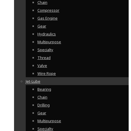
Chain
Compressor
Gas Engine
Gear
Hydraulics
Multipurpose
Specialty
Thread
Valve
Wire Rope
Jet-Lube
Bearing
Chain
Drilling
Gear
Multipurpose
Specialty