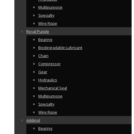
Multipurpose
Specialty
Wire Rope
Royal Purple
Bearing
Biodegradable Lubricant
Chain
Compressor
Gear
Hydraulics
Mechanical Seal
Multipurpose
Specialty
Wire Rope
Addinol
Bearing