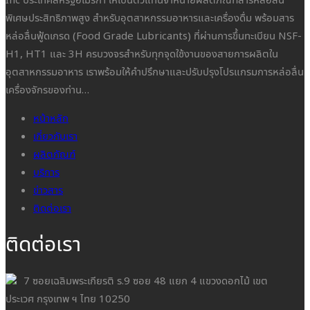
พิเศษประสิทธิภาพสูง สำหรับอุตสาหกรรมอาหารและเครื่องดื่ม พร้อมสาร
หล่อลื่นฟู้ดเกรด (Food Grade Lubricants) ที่ผ่านการขึ้นทะเบียน NSF-
H1, HT1 และ 3H ครบวงจรสำหรับทุกจุดใช้งานของสายการผลิตใน
อุตสาหกรรมอาหาร เราพร้อมให้คำปรึกษาและปรับปรุงโปรแกรมการหล่อลื่น
เครื่องจักรของท่าน…
หน้าหลัก
เกี่ยวกับเรา
ผลิตภัณฑ์
บริการ
ข่าวสาร
ติดต่อเรา
ติดต่อเรา
7 ซอยเฉลิมพระเกียรติ ร.9 ซอย 48 แยก 4 แขวงดอกไม้ เขต
ประเวศ กรุงเทพ ฯ ไทย 10250