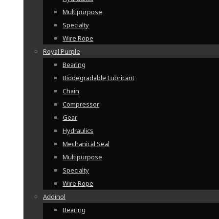
Multipurpose
Specialty
Wire Rope
Royal Purple
Bearing
Biodegradable Lubricant
Chain
Compressor
Gear
Hydraulics
Mechanical Seal
Multipurpose
Specialty
Wire Rope
Addinol
Bearing