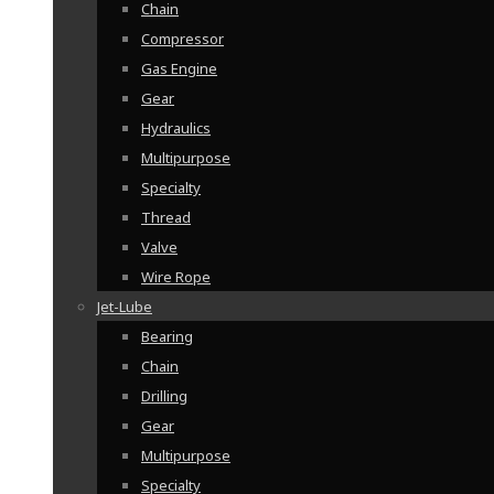
Chain
Compressor
Gas Engine
Gear
Hydraulics
Multipurpose
Specialty
Thread
Valve
Wire Rope
Jet-Lube
Bearing
Chain
Drilling
Gear
Multipurpose
Specialty