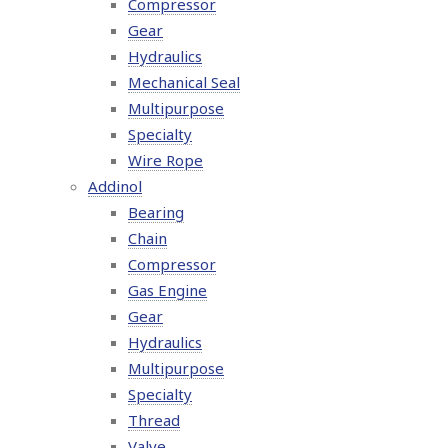
Compressor
Gear
Hydraulics
Mechanical Seal
Multipurpose
Specialty
Wire Rope
Addinol
Bearing
Chain
Compressor
Gas Engine
Gear
Hydraulics
Multipurpose
Specialty
Thread
Valve