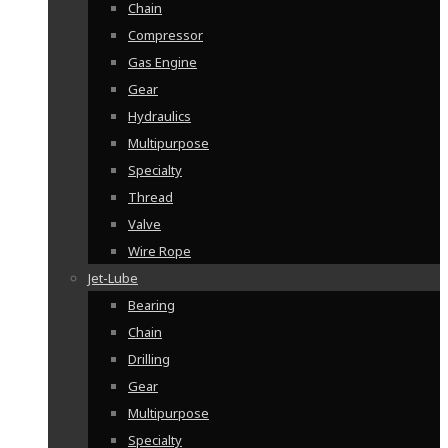
Chain
Compressor
Gas Engine
Gear
Hydraulics
Multipurpose
Specialty
Thread
Valve
Wire Rope
Jet-Lube
Bearing
Chain
Drilling
Gear
Multipurpose
Specialty