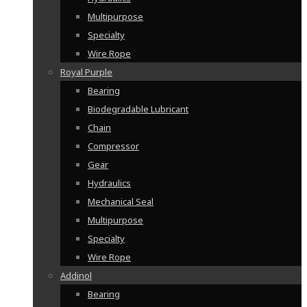
Multipurpose
Specialty
Wire Rope
Royal Purple
Bearing
Biodegradable Lubricant
Chain
Compressor
Gear
Hydraulics
Mechanical Seal
Multipurpose
Specialty
Wire Rope
Addinol
Bearing