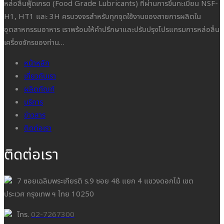
หล่อลื่นฟู้ดเกรด (Food Grade Lubricants) ที่ผ่านการขึ้นทะเบียน NSF-
H1, HT1 และ 3H ครบวงจรสำหรับทุกจุดใช้งานของสายการผลิตใน
อุตสาหกรรมอาหาร เราพร้อมให้คำปรึกษาและปรับปรุงโปรแกรมการหล่อลื่น
เครื่องจักรของท่าน…
หน้าหลัก
เกี่ยวกับเรา
ผลิตภัณฑ์
บริการ
ข่าวสาร
ติดต่อเรา
ติดต่อเรา
7 ซอยเฉลิมพระเกียรติ ร.9 ซอย 48 แยก 4 แขวงดอกไม้ เขต
ประเวศ กรุงเทพ ฯ ไทย 10250
โทร.
02-7267300