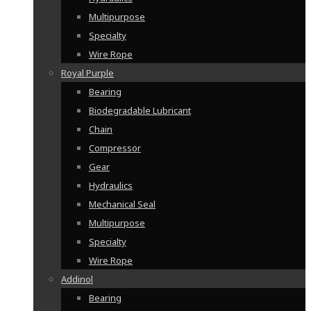
Multipurpose
Specialty
Wire Rope
Royal Purple
Bearing
Biodegradable Lubricant
Chain
Compressor
Gear
Hydraulics
Mechanical Seal
Multipurpose
Specialty
Wire Rope
Addinol
Bearing