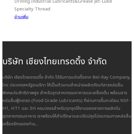
Drilling Industrial Lubricants&Grease Jet-Lube
Specialty Thread
อ่านเพิ่ม
บริษัท เชียงไทยเทรดดิ้ง จำกัด
บริษัท เชียงไทยเทรดดิ้ง จำกัด ได้รับการแต่งตั้งจาก Bel-Ray Company,
Inc ประเทศสหรัฐอเมริกา ให้เป็นตัวแทนจำหน่ายผลิตภัณฑ์สารหล่อลื่น
พิเศษประสิทธิภาพสูง สำหรับอุตสาหกรรมอาหารและเครื่องดื่ม พร้อมสาร
หล่อลื่นฟู้ดเกรด (Food Grade Lubricants) ที่ผ่านการขึ้นทะเบียน NSF-
H1, HT1 และ 3H ครบวงจรสำหรับทุกจุดใช้งานของสายการผลิตใน
อุตสาหกรรมอาหาร เราพร้อมให้คำปรึกษาและปรับปรุงโปรแกรมการหล่อลื่น
เครื่องจักรของท่าน…