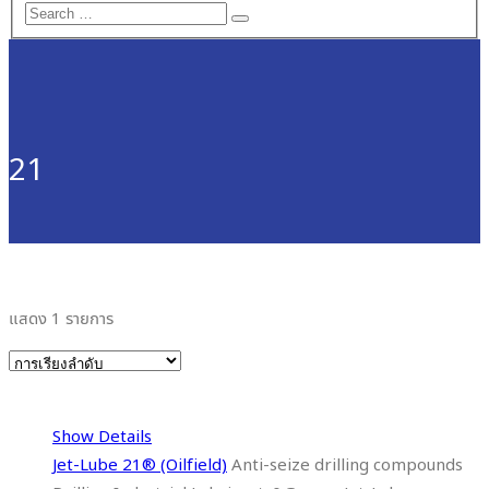
21
แสดง 1 รายการ
Show Details
Jet-Lube 21® (Oilfield)
Anti-seize drilling compounds