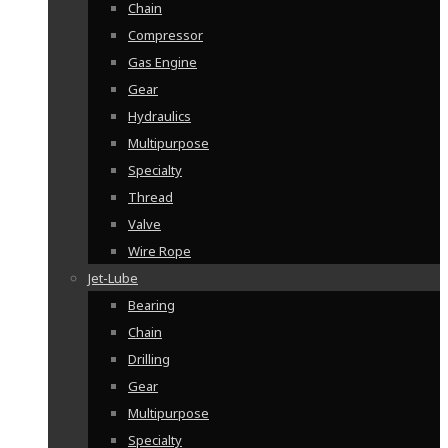
Chain
Compressor
Gas Engine
Gear
Hydraulics
Multipurpose
Specialty
Thread
Valve
Wire Rope
Jet-Lube
Bearing
Chain
Drilling
Gear
Multipurpose
Specialty